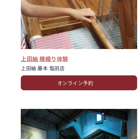
上田紬 機織り体験
上田紬 藤本 塩田店
オンライン予約