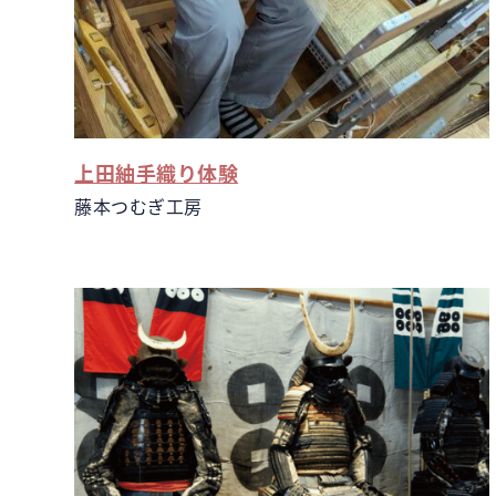
上田紬手織り体験
藤本つむぎ工房