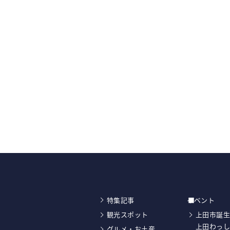
特集記事
イベント
観光スポット
上田市誕生
上田わっ
グルメ・お土産