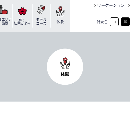
ワーケーション
泊エリア
花・
モデル
背景色
体験
白
黒
・施設
紅葉ごよみ
コース
体験