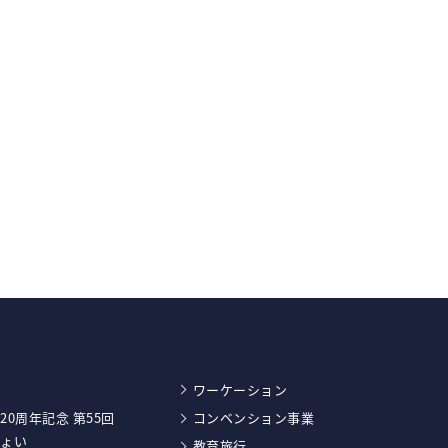
ワーケーション
20周年記念 第55回
コンベンション事業
しょい
教育旅行