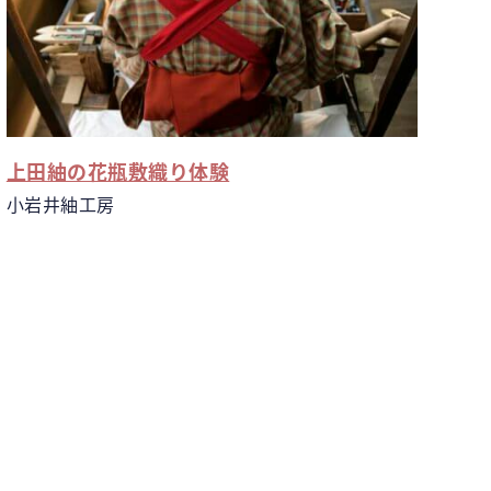
上田紬の花瓶敷織り体験
小岩井紬工房