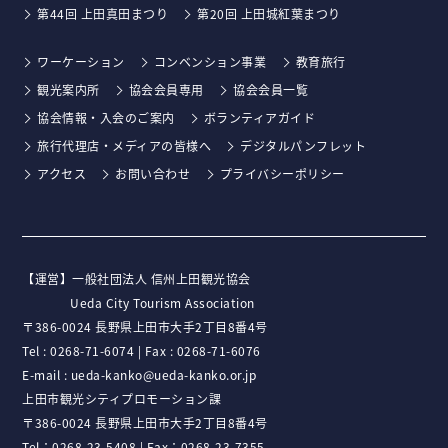
第44回 上田真田まつり
第20回 上田城紅葉まつり
ワーケーション
コンベンション事業
教育旅行
観光案内所
協会会員専用
協会会員一覧
協会情報・入会のご案内
ボランティアガイド
旅行代理店・メディアの皆様へ
デジタルパンフレット
アクセス
お問い合わせ
プライバシーポリシー
【運営】⼀般社団法⼈ 信州上⽥観光協会
Ueda City Tourism Association
〒386-0024 ⻑野県上⽥市⼤⼿2丁⽬8番4号
Tel :
0268-71-6074
| Fax : 0268-71-6076
E-mail :
ueda-kanko@ueda-kanko.or.jp
上田市観光シティプロモーション課
〒386-0024 長野県上田市大手2丁目8番4号
Tel：
0268-23-5408
| Fax：0268-23-7355