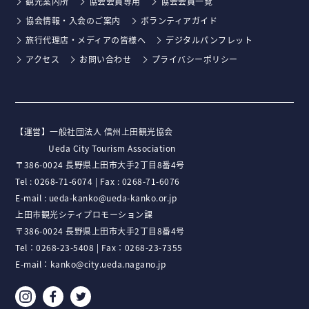
観光案内所
協会会員専用
協会会員一覧
協会情報・入会のご案内
ボランティアガイド
旅行代理店・メディアの皆様へ
デジタルパンフレット
アクセス
お問い合わせ
プライバシーポリシー
【運営】⼀般社団法⼈ 信州上⽥観光協会
Ueda City Tourism Association
〒386-0024 ⻑野県上⽥市⼤⼿2丁⽬8番4号
Tel :
0268-71-6074
| Fax : 0268-71-6076
E-mail :
ueda-kanko@ueda-kanko.or.jp
上田市観光シティプロモーション課
〒386-0024 長野県上田市大手2丁目8番4号
Tel：
0268-23-5408
| Fax：0268-23-7355
E-mail：
kanko@city.ueda.nagano.jp