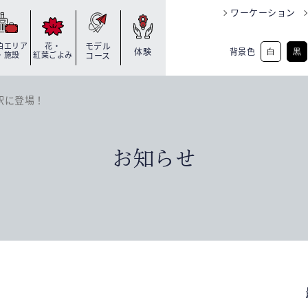
ワーケーション
泊エリア
花・
モデル
背景色
体験
白
黒
・施設
紅葉ごよみ
コース
駅に登場！
お知らせ