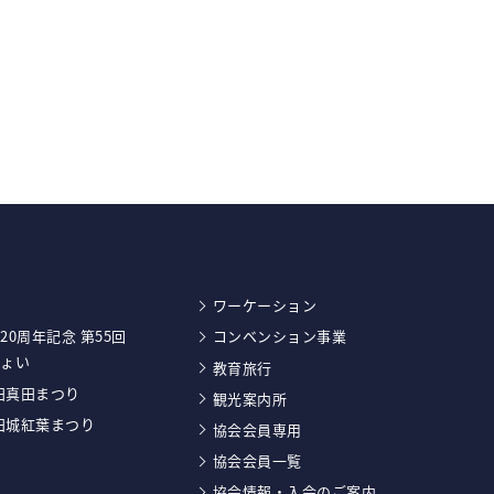
ワーケーション
20周年記念 第55回
コンベンション事業
しょい
教育旅行
上田真田まつり
観光案内所
上田城紅葉まつり
協会会員専用
協会会員一覧
協会情報・入会のご案内