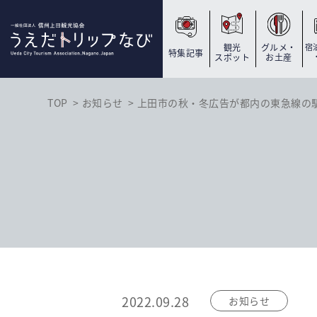
観光
グルメ・
宿
特集記事
スポット
お土産
TOP
お知らせ
上田市の秋・冬広告が都内の東急線の
2022.09.28
お知らせ