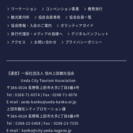
ワーケーション
コンベンション事業
教育旅行
観光案内所
協会会員専用
協会会員一覧
協会情報・入会のご案内
ボランティアガイド
旅行代理店・メディアの皆様へ
デジタルパンフレット
アクセス
お問い合わせ
プライバシーポリシー
【運営】⼀般社団法⼈ 信州上⽥観光協会
Ueda City Tourism Association
〒386-0024 ⻑野県上⽥市⼤⼿2丁⽬8番4号
Tel :
0268-71-6074
| Fax : 0268-71-6076
E-mail :
ueda-kanko@ueda-kanko.or.jp
上田市観光シティプロモーション課
〒386-0024 長野県上田市大手2丁目8番4号
Tel：
0268-23-5408
| Fax：0268-23-7355
E-mail：
kanko@city.ueda.nagano.jp