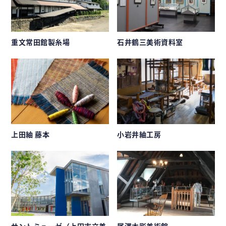
重文常田館製糸場
石井鶴三美術資料室
上田紬 藤本
小岩井紬工房