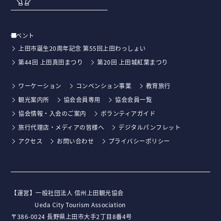
イベント
上田市誕生20周年記念 第55回上田わっしょい
第44回 上田真田まつり
第20回 上田城紅葉まつり
ワーケーション
コンベンション事業
教育旅行
観光案内所
協会会員専用
協会会員一覧
協会情報・入会のご案内
ボランティアガイド
旅行代理店・メディアの皆様へ
デジタルパンフレット
アクセス
お問い合わせ
プライバシーポリシー
【運営】⼀般社団法⼈ 信州上⽥観光協会
Ueda City Tourism Association
〒386-0024 ⻑野県上⽥市⼤⼿2丁⽬8番4号