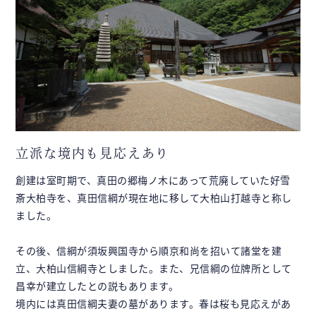
立派な境内も見応えあり
創建は室町期で、真田の郷梅ノ木にあって荒廃していた好雪
斎大柏寺を、真田信綱が現在地に移して大柏山打越寺と称し
ました。
その後、信綱が須坂興国寺から順京和尚を招いて諸堂を建
立、大柏山信綱寺としました。また、兄信綱の位牌所として
昌幸が建立したとの説もあります。
境内には真田信綱夫妻の墓があります。春は桜も見応えがあ