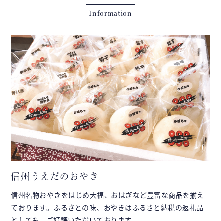
〒386-0024 ⻑野県上⽥市⼤⼿2丁⽬8番4号
Tel :
0268-71-6074
| Fax : 0268-71-6076
Information
E-mail :
ueda-kanko@ueda-kanko.or.jp
上田市観光シティプロモーション課
〒386-0024 長野県上田市大手2丁目8番4号
Tel：
0268-23-5408
| Fax：0268-23-7355
E-mail：
kanko@city.ueda.nagano.jp
信州うえだのおやき
信州名物おやきをはじめ大福、おはぎなど豊富な商品を揃え
ております。ふるさとの味、おやきはふるさと納税の返礼品
としても、ご好評いただいております。