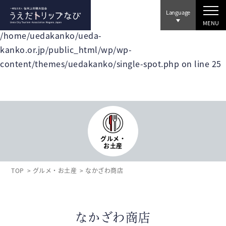
Language
Warning
: Invalid argument supplied for foreach() in
MENU
/home/uedakanko/ueda-
イベント
kanko.or.jp/public_html/wp/wp-
上田市誕生20周年記念 第55回上田わっしょい
content/themes/uedakanko/single-spot.php
on line
25
第44回 上田真田まつり
第20回 上田城紅葉まつり
ワーケーション
コンベンション事業
教育旅行
観光案内所
協会会員専用
協会会員一覧
協会情報・入会のご案内
ボランティアガイド
旅行代理店・メディアの皆様へ
デジタルパンフレット
グルメ・
お土産
アクセス
お問い合わせ
プライバシーポリシー
TOP
グルメ・お土産
なかざわ商店
【運営】⼀般社団法⼈ 信州上⽥観光協会
なかざわ商店
Ueda City Tourism Association