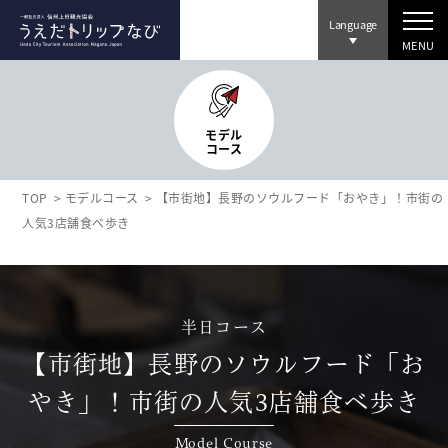
Language
MENU
モデル
コース
TOP
モデルコース
【市街地】長野のソウルフード「おやき」！市街の
人気3店舗食べ歩き
半日コース
【市街地】長野のソウルフード「お
やき」！市街の人気3店舗食べ歩き
Model Course