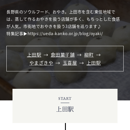
長野県のソウルフード、おやき。上田市を含む東信地域で
は、蒸して作るおやきを扱う店舗が多く、もちっとした食感
が人気。市街地でおやきを扱う3店舗を巡ります♪
特集記事▶https://ueda-kanko.or.jp/blog/oyaki/
上田駅
倉田菓子舗
柳町
やまざきや
玉喜屋
上田駅
START
上田駅