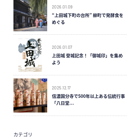
2026.01.09
“上田城下町の台所” 柳町で発酵食を
めぐる
2026.01.07
上田城 登城記念！「御城印」を集め
よう
2025.12.17
信濃国分寺で500年以上ある伝統行事
「八日堂...
カテゴリ