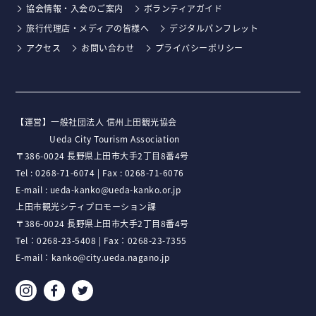
協会情報・入会のご案内
ボランティアガイド
旅行代理店・メディアの皆様へ
デジタルパンフレット
アクセス
お問い合わせ
プライバシーポリシー
【運営】⼀般社団法⼈ 信州上⽥観光協会
Ueda City Tourism Association
〒386-0024 ⻑野県上⽥市⼤⼿2丁⽬8番4号
Tel :
0268-71-6074
| Fax : 0268-71-6076
E-mail :
ueda-kanko@ueda-kanko.or.jp
上田市観光シティプロモーション課
〒386-0024 長野県上田市大手2丁目8番4号
Tel：
0268-23-5408
| Fax：0268-23-7355
E-mail：
kanko@city.ueda.nagano.jp